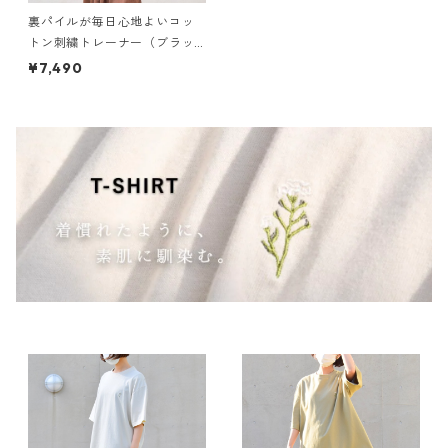
裏パイルが毎日心地よいコッ
トン刺繍トレーナー（ブラッ
ク）
¥7,490