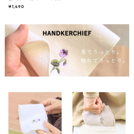
ウン・２２〜２５cm）
¥1,490