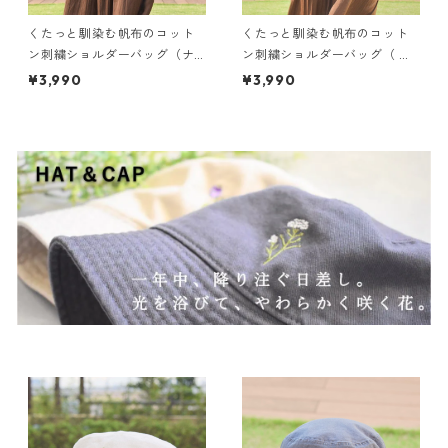
くたっと馴染む帆布のコット
くたっと馴染む帆布のコット
ン刺繍ショルダーバッグ（ナ
ン刺繍ショルダーバッグ（ ブ
チュラル）
ラック）
¥3,990
¥3,990