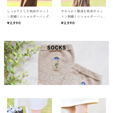
しっかりとした帆布のコット
やわらかく馴染む帆布のコッ
ン刺繍ミニショルダーバッグ
トン刺繍ミニショルダーバッ
（ナチュラル）
グ（ブラック）
¥2,990
¥2,990