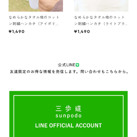
なめらかなタオル地のコット
なめらかなタオル地のコット
ン刺繍ハンカチ（アイボリ
ン刺繍ハンカチ（ライトブラ
ー）
ウン）
¥1,490
¥1,490