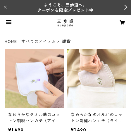
ようこそ、三歩道へ。
クーポンを限定プレゼント中
HOME｜すべてのアイテム
雑貨
なめらかなタオル地のコッ
なめらかなタオル地のコッ
トン刺繍ハンカチ（アイボ
トン刺繍ハンカチ（ライト
リー）
ブラウン）
¥1,490
¥1,490