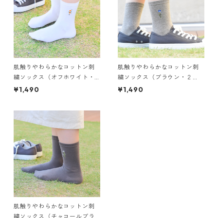
肌触りやわらかなコットン刺
肌触りやわらかなコットン刺
繍ソックス（オフホワイト・
繍ソックス（ブラウン・２
２２〜２５cm）
２〜２５cm）
¥1,490
¥1,490
肌触りやわらかなコットン刺
繍ソックス（チャコールブラ